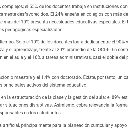
s complejos; el 55% de los docentes trabaja en instituciones do
camente desfavorecidos. El 24% enseña en colegios con más de
e más del 10% presenta necesidades educativas especiales. El t
as pedagógicas especializadas.
l tiempo. Solo el 10% de los docentes logra dedicar entre el 90% 
a y el aprendizaje, frente al 20% promedio de la OCDE. En contr
n en el aula y el 16% a tareas administrativas, casi el doble del
ción o maestría y el 1,4% con doctorado. Existe, por tanto, un ca
s principales activos del sistema educativo.
en la estructuración de la clase y la gestión del aula: el 89% e
ntar situaciones disruptivas. Asimismo, cobra relevancia la form
sponsables en los estudiantes.
a artificial, principalmente para la planeación curricular y apoy