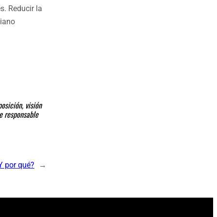
. Reducir la
biano
osición, visión
ce responsable
Y por qué?
→