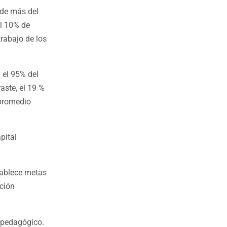
nde más del
l 10% de
rabajo de los
y el 95% del
aste, el 19 %
 promedio
pital
stablece metas
ación
o pedagógico.