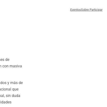
Eventos
Sobre Participar
nes de
en con masiva
tados y más de
acional que
nal, sin duda
vidades