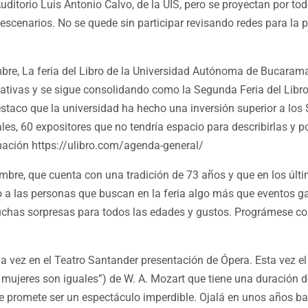
uditorio Luis Antonio Calvo, de la UIS, pero se proyectan por tod
 escenarios. No se quede sin participar revisando redes para la
mbre, La feria del Libro de la Universidad Autónoma de Bucaram
tivas y se sigue consolidando como la Segunda Feria del Libro
staco que la universidad ha hecho una inversión superior a los 
es, 60 expositores que no tendría espacio para describirlas y po
mación https://ulibro.com/agenda-general/
embre, que cuenta con una tradición de 73 años y que en los últ
io a las personas que buscan en la feria algo más que eventos g
muchas sorpresas para todos las edades y gustos. Prográmese c
 vez en el Teatro Santander presentación de Ópera. Esta vez e
 mujeres son iguales”) de W. A. Mozart que tiene una duración 
 promete ser un espectáculo imperdible. Ojalá en unos años b