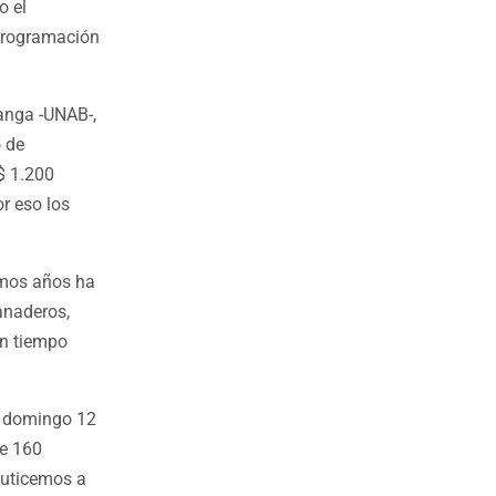
o el
 programación
anga -UNAB-,
 de
$ 1.200
r eso los
imos años ha
anaderos,
on tiempo
l domingo 12
de 160
auticemos a