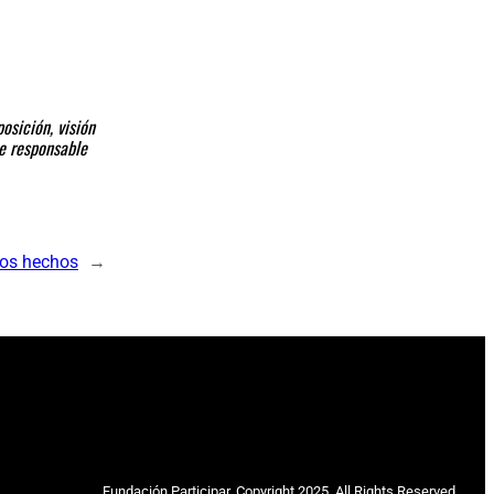
osición, visión
ce responsable
sos hechos
→
Fundación Participar. Copyright 2025. All Rights Reserved.