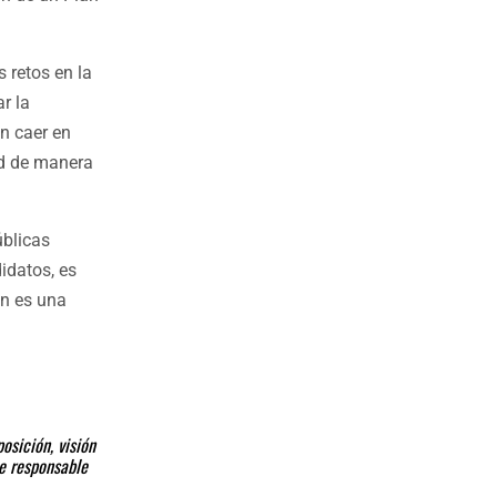
 retos en la
r la
in caer en
dad de manera
úblicas
idatos, es
én es una
osición, visión
ce responsable