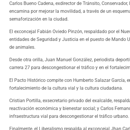
Carlos Bueno Cadena, exdirector de Tránsito, Conservador, 
encamina por mejorar la movilidad, a través de un esquema
semaforización en la ciudad.
El exconcejal Fabián Oviedo Pinzón, respaldado por el Nuev
entidades de Seguridad y Justicia en el puesto de Mando Un
de animales.
Desde otra orilla, Juan Manuel González, periodista deport
carrera 27 para descongestionar el tráfico y en el fortaleci
El Pacto Histórico compite con Humberto Salazar García, e
fortalecimiento de la cultura vial y la cultura ciudadana.
Cristian Portilla, exsecretario privado del exalcalde, respa
reactivación económica y bienestar social; y Carlos Fernand
infraestructura vial para descongestionar el tráfico urbano.
Finalmente, el Liberalismo respalda al exconcejal Jhan Ca