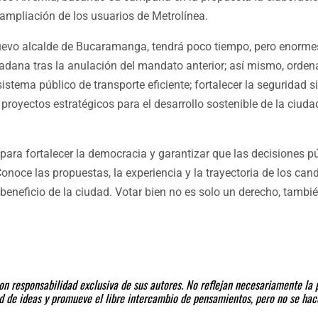
 ampliación de los usuarios de Metrolínea.
uevo alcalde de Bucaramanga, tendrá poco tiempo, pero enormes
dadana tras la anulación del mandato anterior; así mismo, ordena
tema público de transporte eficiente; fortalecer la seguridad s
n proyectos estratégicos para el desarrollo sostenible de la ciu
ra fortalecer la democracia y garantizar que las decisiones p
noce las propuestas, la experiencia y la trayectoria de los cand
n beneficio de la ciudad. Votar bien no es solo un derecho, tambi
n responsabilidad exclusiva de sus autores. No reflejan necesariamente la p
dad de ideas y promueve el libre intercambio de pensamientos, pero no se ha