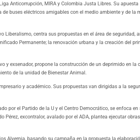
Liga Anticorrupción, MIRA y Colombia Justa Libres. Su apuesta 
 de buses eléctricos amigables con el medio ambiente y de la m
o Liberalismo, centra sus propuestas en el área de seguridad, a
ificado Permanente; la renovación urbana y la creación del pri
ivo y exsenador, propone la construcción de un deprimido en la 
miento de la unidad de Bienestar Animal.
mpresario y académico. Sus propuestas van dirigidas a la seguri
ldado por el Partido de la U y el Centro Democrático, se enfoca en
o Pérez, excontralor, avalado por el ADA, plantea ejecutar obras
rlos Alvernia, basando su campaña en la propuesta la elaboraci