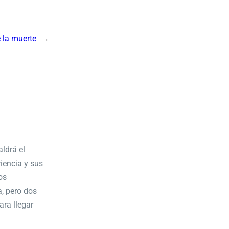
e la muerte
→
ldrá el
iencia y sus
os
, pero dos
ara llegar