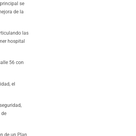
principal se
ejora de la
rticulando las
mer hospital
calle 56 con
dad, el
 seguridad,
 de
ón de un Plan