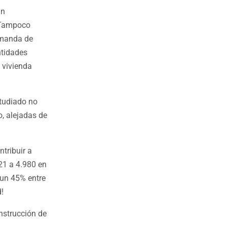
an
. Tampoco
demanda de
ntidades
 vivienda
studiado no
o, alejadas de
ntribuir a
21 a 4.980 en
 un 45% entre
!
nstrucción de