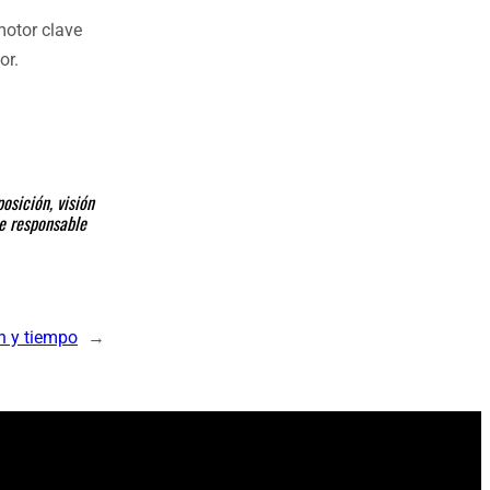
motor clave
or.
osición, visión
ce responsable
n y tiempo
→