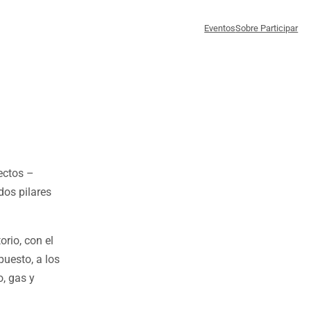
Eventos
Sobre Participar
ectos –
dos pilares
orio, con el
puesto, a los
o, gas y