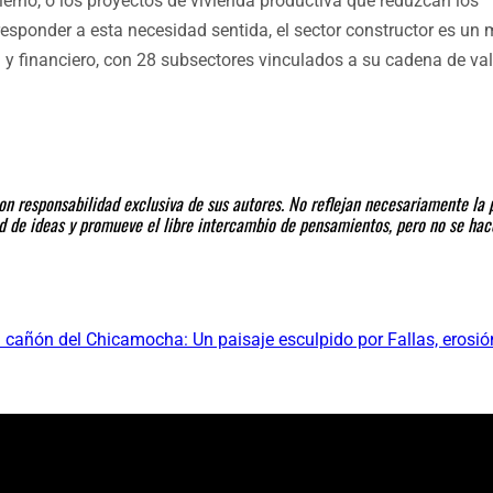
erno, o los proyectos de vivienda productiva que reduzcan los
sponder a esta necesidad sentida, el sector constructor es un 
al y financiero, con 28 subsectores vinculados a su cadena de val
n responsabilidad exclusiva de sus autores. No reflejan necesariamente la p
dad de ideas y promueve el libre intercambio de pensamientos, pero no se ha
l cañón del Chicamocha: Un paisaje esculpido por Fallas, erosió