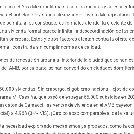
cipios del Área Metropolitana no son los mejores y se encuentr
encia del anhelado —y nunca alcanzado— Distrito Metropolitano
 que permita a los constructores formales atender la creciente 
 una vivienda formal parece infinita, la descoordinación de las e
tan onerosas. Estos y otros factores atentan contra la oferta de
formal, construida sin cumplir normas de calidad.
nes de renovación urbana al interior de la ciudad que se han e
 del AMB, por su parte, se han convertido en ciudades dormitori
50.000 viviendas. Sin embargo, el gobierno nacional, lejos de co
grama Mi Casa Ya, que pasó de entregar 65.000 subsidios en 20
egún datos de Camacol, las ventas de vivienda en el AMB cayeron
cial) a 4.968 (34% VIS). ¡Otro colapso comparable al de la salud
esta necesidad explorando mecanismos ya probados, como la co